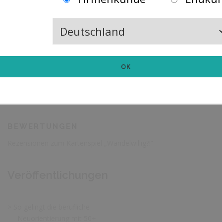
Dinge, die dir die Zeit für das wirklich Wichtige rauben
Hängematte oder Schwungrad? Berufliche Neuorientierung mit
50+
BLOGARCHIV
Blogarchiv
BEWERTUNGEN
Rezensionen zum Kartenspiel „Wandelwillig?!“
Veröffentlichungen
> So gelingt die berufliche
Neuorientierung mit 50+