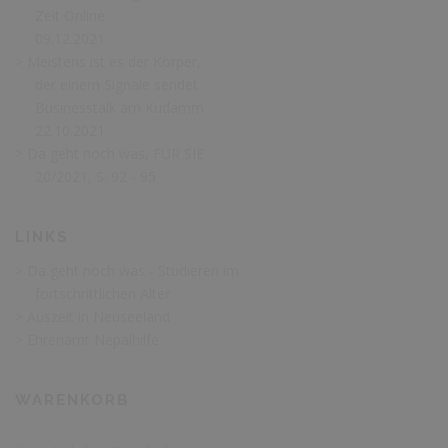
Zeit Online
09.12.2021
> Meistens ist es der Körper,
der einem Signale sendet
Businesstalk am Kudamm
22.10.2021
> Da geht noch was, FÜR SIE
20/2021, S. 92 - 95
LINKS
> Da geht noch was - Studieren im
fortschrittlichen Alter
> Auszeit in Neuseeland
> Ehrenamt Nepalhilfe
WARENKORB