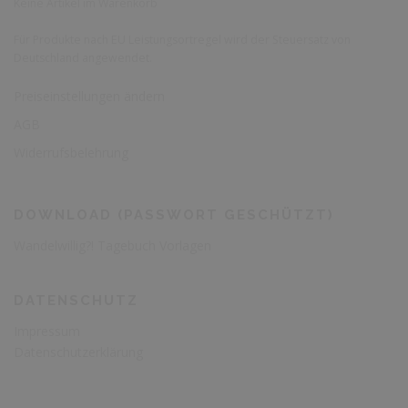
Keine Artikel im Warenkorb
Für Produkte nach EU Leistungsortregel wird der Steuersatz von
Deutschland angewendet.
Preiseinstellungen ändern
AGB
Widerrufsbelehrung
DOWNLOAD (PASSWORT GESCHÜTZT)
Wandelwillig?! Tagebuch Vorlagen
DATENSCHUTZ
Impressum
Datenschutzerklärung