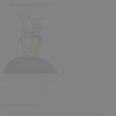
Stückpreis:
14,99 EUR
25,00 EUR
(inkl. 19,00% MwSt. und zzgl.
Versandkosten
)
Kartenset Wandelwillig?!
Lieferzeit:
2 bis 3 Tage Tag(e)
Wandelwillig?!
Das Kartenset
Wandelwillig?! – 50 Karten mit Selbstcoaching-