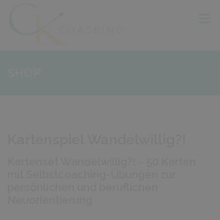
Zum
Inhalt
Menü
springen
HOME
COACHING
WORKSHOPS
SHOP
CHRISTIANE KARSCH
KONTAKT
SHOP
Kartenspiel Wandelwillig?!
Kartenset Wandelwillig?! – 50 Karten
mit Selbstcoaching-Übungen zur
persönlichen und beruflichen
Neuorientierung