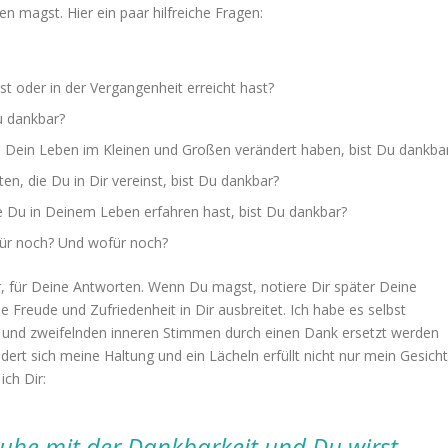
n magst. Hier ein paar hilfreiche Fragen:
t oder in der Vergangenheit erreicht hast?
u dankbar?
e Dein Leben im Kleinen und Großen verändert haben, bist Du dankba
en, die Du in Dir vereinst, bist Du dankbar?
e Du in Deinem Leben erfahren hast, bist Du dankbar?
ür noch? Und wofür noch?
r, für Deine Antworten. Wenn Du magst, notiere Dir später Deine
 Freude und Zufriedenheit in Dir ausbreitet. Ich habe es selbst
n und zweifelnden inneren Stimmen durch einen Dank ersetzt werden
 sich meine Haltung und ein Lächeln erfüllt nicht nur mein Gesicht
ch Dir:
ruhe mit der Dankbarkeit und Du wirst