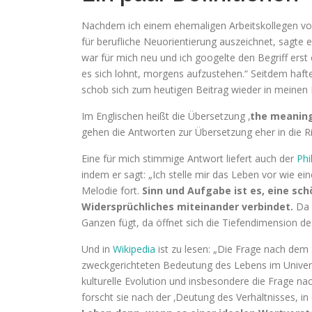
Nachdem ich einem ehemaligen Arbeitskollegen vor 
für berufliche Neuorientierung auszeichnet, sagte e
war für mich neu und ich googelte den Begriff erst e
es sich lohnt, morgens aufzustehen.“ Seitdem hafte
schob sich zum heutigen Beitrag wieder in meinen F
Im Englischen heißt die Übersetzung ‚
the meaning
gehen die Antworten zur Übersetzung eher in die 
Eine für mich stimmige Antwort liefert auch der
Phi
indem er sagt: „Ich stelle mir das Leben vor wie ei
Melodie fort.
Sinn und Aufgabe ist es, eine sch
Widersprüchliches miteinander verbindet.
Da w
Ganzen fügt, da öffnet sich die Tiefendimension de
Und in
Wikipedia
ist zu lesen: „Die Frage nach dem 
zweckgerichteten Bedeutung des Lebens im Universu
kulturelle Evolution und insbesondere die Frage n
forscht sie nach der ‚Deutung des Verhältnisses, i