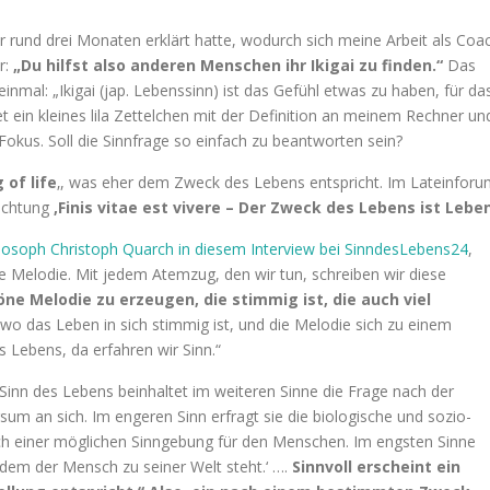
rund drei Monaten erklärt hatte, wodurch sich meine Arbeit als Coa
r:
„Du hilfst also anderen Menschen ihr Ikigai zu finden.“
Das
inmal: „Ikigai (jap. Lebenssinn) ist das Gefühl etwas zu haben, für da
t ein kleines lila Zettelchen mit der Definition an meinem Rechner un
okus. Soll die Sinnfrage so einfach zu beantworten sein?
 of life
‚, was eher dem Zweck des Lebens entspricht. Im Lateinfor
Richtung
‚Finis vitae est vivere – Der Zweck des Lebens ist Lebe
losoph Christoph Quarch in diesem Interview bei SinndesLebens24
,
ne Melodie. Mit jedem Atemzug, den wir tun, schreiben wir diese
öne Melodie zu erzeugen, die stimmig ist, die auch viel
o das Leben in sich stimmig ist, und die Melodie sich zu einem
s Lebens, da erfahren wir Sinn.“
Sinn des Lebens beinhaltet im weiteren Sinne die Frage nach der
m an sich. Im engeren Sinn erfragt sie die biologische und sozio-
ach einer möglichen Sinngebung für den Menschen. Im engsten Sinne
n dem der Mensch zu seiner Welt steht.‘ ….
Sinnvoll erscheint ein