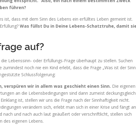
ellung entspricht.“ Also, ein nach einem bestimmten Zweck
ben führen?
s ist, dass mit dem Sinn des Lebens ein erfülltes Leben gemeint ist.
Erfüllung?
Was füllst Du in Deine Lebens-Schatztruhe, damit si
frage auf?
 die Lebenssinn- oder Erfüllungs-Frage überhaupt zu stellen. Suchen
 zumindest noch nie ein Kind erlebt, dass die Frage „Was ist der Sinn
ungestützte Schlussfolgerung:
, verspüren wir in allem was geschieht einen Sinn.
Die eigenen
artungen an die Lebensbedingungen sind dann zumeist deckungsgleich
inklang ist, stellen wir uns die Frage nach der Sinnhaftigkeit nicht.
ingungen verändern sich, erlebt man sich in einer Krise und fängt an
 nach und nach auch laut geäußert oder verschriftlicht, stellen sich
nn des eigenen Lebens.