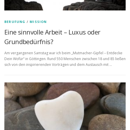
BERUFUNG
/
MISSION
Eine sinnvolle Arbeit – Luxus oder
Grundbedürfnis?
Am vergangenen Samstag war ich beim „Mutmacher-Gipfel – Entdecke
Dein Wofür“ in Göttingen. Rund 550 Menschen zwischen 18 und 85 ließen
sich von den inspirierenden Vorträgen und dem Austausch mit …