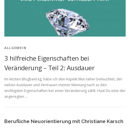
ALLGEMEIN
3 hilfreiche Eigenschaften bei
Veränderung – Teil 2: Ausdauer
Im letzten Blogbeitrag, habe ich den Aspekt Mut näher beleuchtet, der
neben Ausdauer und Vertrauen meiner Meinung nach zu den
wichtigsten Eigenschaften bei einer Veränderung zählt. Hast Du eine der
angeregten …
Berufliche Neuorientierung mit Christiane Karsch