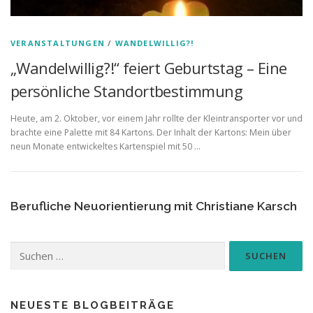
VERANSTALTUNGEN
/
WANDELWILLIG?!
„Wandelwillig?!“ feiert Geburtstag – Eine
persönliche Standortbestimmung
Heute, am 2. Oktober, vor einem Jahr rollte der Kleintransporter vor und
brachte eine Palette mit 84 Kartons. Der Inhalt der Kartons: Mein über
neun Monate entwickeltes Kartenspiel mit 50 …
Berufliche Neuorientierung mit Christiane Karsch
Suchen
nach:
NEUESTE BLOGBEITRÄGE